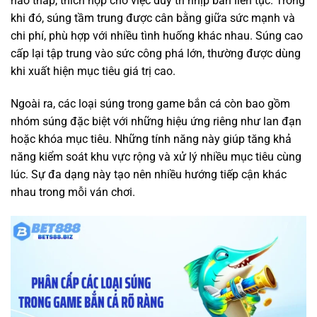
hao thấp, thích hợp cho việc duy trì nhịp bắn liên tục. Trong
khi đó, súng tầm trung được cân bằng giữa sức mạnh và
chi phí, phù hợp với nhiều tình huống khác nhau. Súng cao
cấp lại tập trung vào sức công phá lớn, thường được dùng
khi xuất hiện mục tiêu giá trị cao.
Ngoài ra, các loại súng trong game bắn cá còn bao gồm
nhóm súng đặc biệt với những hiệu ứng riêng như lan đạn
hoặc khóa mục tiêu. Những tính năng này giúp tăng khả
năng kiểm soát khu vực rộng và xử lý nhiều mục tiêu cùng
lúc. Sự đa dạng này tạo nên nhiều hướng tiếp cận khác
nhau trong mỗi ván chơi.