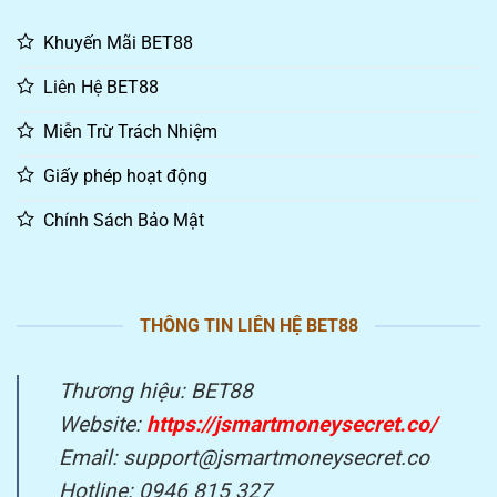
Khuyến Mãi BET88
Liên Hệ BET88
Miễn Trừ Trách Nhiệm
Giấy phép hoạt động
Chính Sách Bảo Mật
THÔNG TIN LIÊN HỆ BET88
Thương hiệu: BET88
Website:
https://jsmartmoneysecret.co/
Email:
support@jsmartmoneysecret.co
Hotline: 0946 815 327