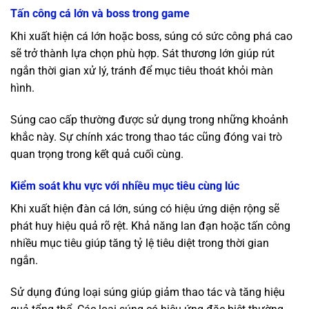
Tấn công cá lớn và boss trong game
Khi xuất hiện cá lớn hoặc boss, súng có sức công phá cao
sẽ trở thành lựa chọn phù hợp. Sát thương lớn giúp rút
ngắn thời gian xử lý, tránh để mục tiêu thoát khỏi màn
hình.
Súng cao cấp thường được sử dụng trong những khoảnh
khắc này. Sự chính xác trong thao tác cũng đóng vai trò
quan trọng trong kết quả cuối cùng.
Kiểm soát khu vực với nhiều mục tiêu cùng lúc
Khi xuất hiện đàn cá lớn, súng có hiệu ứng diện rộng sẽ
phát huy hiệu quả rõ rệt. Khả năng lan đạn hoặc tấn công
nhiều mục tiêu giúp tăng tỷ lệ tiêu diệt trong thời gian
ngắn.
Sử dụng đúng loại súng giúp giảm thao tác và tăng hiệu