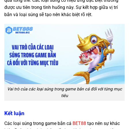
quả tổng thể. Các loại súng có hiệu ứng đặc biệt thường
được ưu tiên trong tình huống này. Sự kết hợp giữa vị trí
bắn và loại súng sẽ tạo nên khác biệt rõ rệt.
Vai trò của các loại súng trong game bắn cá đối với từng mục
tiêu
Kết luận
Các loại súng trong game bắn cá
BET88
tạo nên sự khác