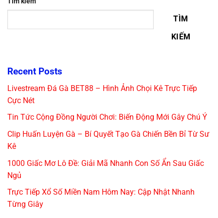
Tìm kiếm
TÌM
KIẾM
Recent Posts
Livestream Đá Gà BET88 – Hình Ảnh Chọi Kê Trực Tiếp
Cực Nét
Tin Tức Cộng Đồng Người Chơi: Biến Động Mới Gây Chú Ý
Clip Huấn Luyện Gà – Bí Quyết Tạo Gà Chiến Bền Bỉ Từ Sư
Kê
1000 Giấc Mơ Lô Đề: Giải Mã Nhanh Con Số Ẩn Sau Giấc
Ngủ
Trực Tiếp Xổ Số Miền Nam Hôm Nay: Cập Nhật Nhanh
Từng Giây