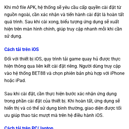
Khi mở file APK, hệ thống sẽ yêu cầu cấp quyền cài đặt từ
nguồn ngoài, cần xác nhận và tiến hành cài đặt là hoàn tất
quá trình. Sau khi cài xong, biểu tượng ứng dụng sẽ xuất
hiện trên màn hình chính, giúp truy cập nhanh mỗi khi cần
sử dụng.
Cách tải trên iOS
Đối với thiết bị iOS, quy trình tải game quay hủ được thực
hiện thông qua liên kết cài đặt riêng. Người dùng truy cập
vào hệ thống BET88 và chọn phiên bản phù hợp với iPhone
hoặc iPad.
Sau khi cài đặt, cần thực hiện bước xác nhận ứng dụng
trong phần cài đặt của thiết bị. Khi hoàn tất, ứng dụng sẽ
hiển thị và có thể sử dụng bình thường, giao diện được tối
ưu giúp thao tác mượt mà trên hệ điều hành iOS.
Cách tải trên PC/ laptop