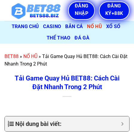
Bỏ
ĐĂNG
ĐĂNG
qua
NHẬP
KÝ+88K
nội
dung
TRANG CHỦ
CASINO
BẮN CÁ
NỔ HŨ
XỔ SỐ
THỂ THAO
ĐÁ GÀ
BET88
»
NỔ HŨ
»
Tải Game Quay Hủ BET88: Cách Cài Đặt
Nhanh Trong 2 Phút
Tải Game Quay Hủ BET88: Cách Cài
Đặt Nhanh Trong 2 Phút
Nội dung bài viết: