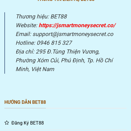
Thương hiệu: BET88
Website:
https://jsmartmoneysecret.co/
Email:
support@jsmartmoneysecret.co
Hotline: 0946 815 327
Địa chỉ: 295 Đ.Tùng Thiện Vương,
Phường Xóm Củi, Phú Định, Tp. Hồ Chí
Minh, Việt Nam
HƯỚNG DẪN BET88
Đăng Ký BET88