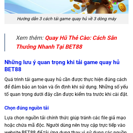
Hướng dẫn 3 cách tải game quay hủ về 3 dòng máy
Xem thêm:
Quay Hũ Thẻ Cào: Cách Săn
Thưởng Nhanh Tại BET88
Những lưu ý quan trọng khi tải game quay hủ
BET88
Quá trình tải game quay hủ cần được thực hiện đúng cách
để đảm bảo an toàn và ổn định khi sử dụng. Những số yếu
tố quan trọng dưới đây cần được kiểm tra trước khi cài đặt.
Chọn đúng nguồn tải
Lựa chọn nguồn tải chính thức giúp tránh các file giả mạo
hoặc chứa mã độc. Người dùng nên truy cập trực tiếp vào
website BET88 để tải ứng dụng thay vì sử dụng các nguồn